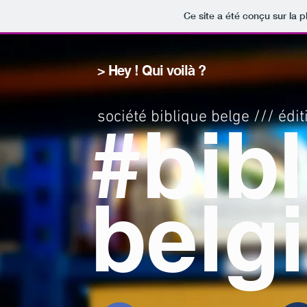
Ce site a été conçu sur la p
> Hey ! Qui voilà ?
société biblique belge /// édi
#bib
belg