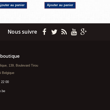
jouter au panier
Ajouter au panier
Ajouter a
Nous suivre
 boutique
blique, 139, Boulevard Tirou
i Belgique
 22 00
e.be