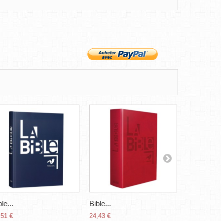
le...
Bible...
Bible...
,51 €
24,43 €
64,06 €