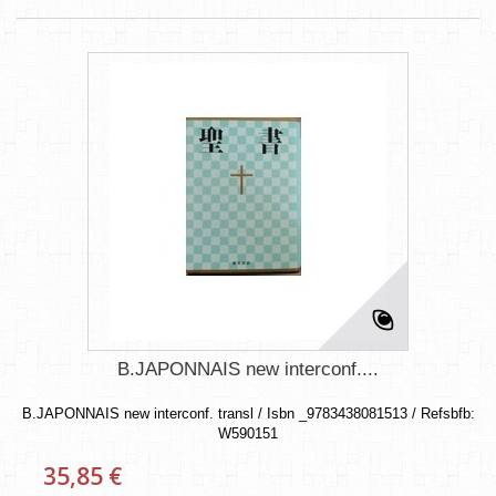
B.JAPONNAIS new interconf....
B.JAPONNAIS new interconf. transl / Isbn _9783438081513 / Refsbfb:
W590151
35,85 €