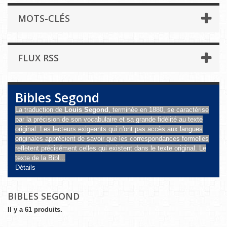
MOTS-CLÉS
FLUX RSS
Bibles Segond
La traduction de
Louis Segond
, terminée en 1880, se caractérise
par la précision de son vocabulaire et sa grande fidélité au texte
original. Les lecteurs exigeants qui n'ont pas accès aux langues
originales apprécient de savoir que les correspondances formelles
reflètent précisément celles qui existent dans le texte original. Le
texte de la Bibl...
Détails
BIBLES SEGOND
Il y a 61 produits.