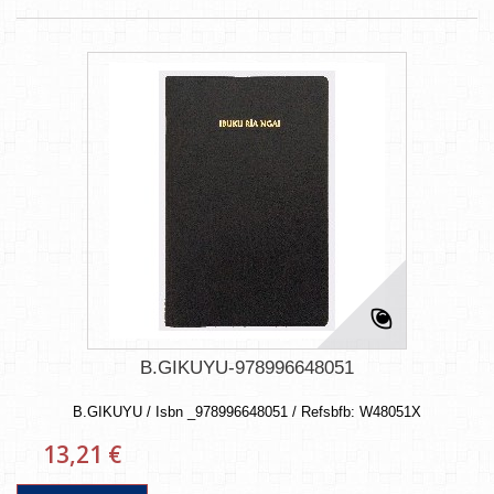
B.GIKUYU-978996648051
B.GIKUYU / Isbn _978996648051 / Refsbfb: W48051X
13,21 €