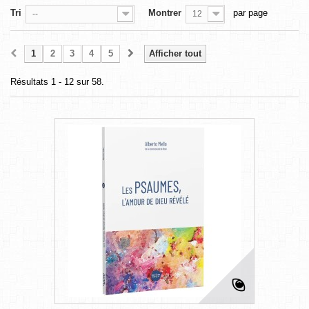
Tri
Montrer
par page
--
12
1
2
3
4
5
Afficher tout
Résultats 1 - 12 sur 58.