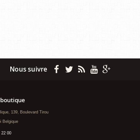
Nous suivre
 boutique
blique, 139, Boulevard Tirou
i Belgique
 22 00