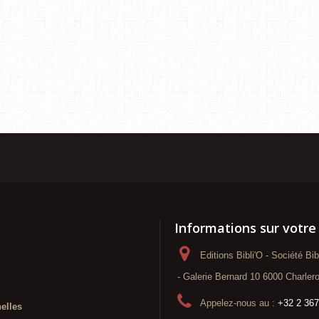
Informations sur votre
Editions Bibli'O - Société Bi
- Galerie Bernard 10 6000 Charlero
Appelez-nous au :
+32 2 367
elles