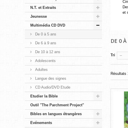
Cin
Des
N.T. et Extraits
et 
Jeunesse
Multimédia CD DVD
De 0 à 5 ans
DE 0 À
De 6 à 9 ans
De 10 à 12 ans
Tri
--
Adolescents
Adultes
Résultats 1
Langue des signes
CD Audio/DVD Etude
Etudier la Bible
Outil "The Parchment Project"
Bibles en langues étrangères
Evénements