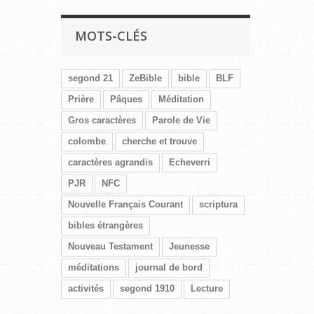
MOTS-CLÉS
segond 21
ZeBible
bible
BLF
Prière
Pâques
Méditation
Gros caractères
Parole de Vie
colombe
cherche et trouve
caractères agrandis
Echeverri
PJR
NFC
Nouvelle Français Courant
scriptura
bibles étrangères
Nouveau Testament
Jeunesse
méditations
journal de bord
activités
segond 1910
Lecture