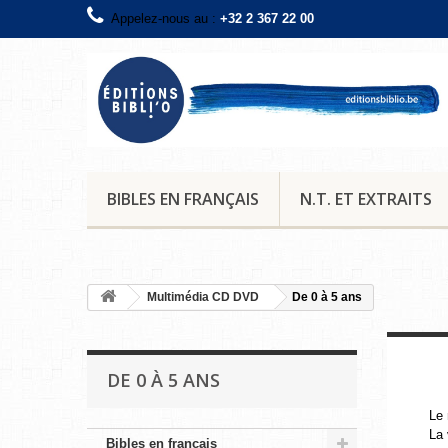
Appelez-nous au :
+32 2 367 22 00
BIBLES EN FRANÇAIS
N.T. ET EXTRAITS
Multimédia CD DVD
De 0 à 5 ans
DE 0 À 5 ANS
Le
La 
Bibles en français