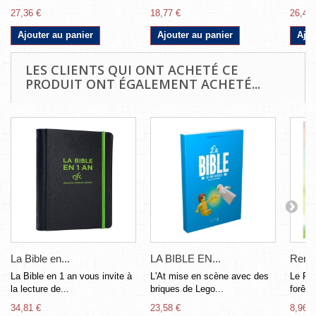
27,36 €
18,77 €
26,42 
Ajouter au panier
Ajouter au panier
Ajou
LES CLIENTS QUI ONT ACHETÉ CE
PRODUIT ONT ÉGALEMENT ACHETÉ...
La Bible en...
LA BIBLE EN...
Renard
La Bible en 1 an vous invite à
L'At mise en scène avec des
Le Roi
la lecture de...
briques de Lego...
forêt 
34,81 €
23,58 €
8,96 €