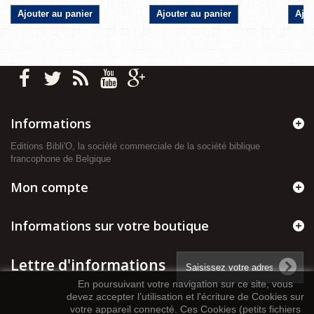
Ajouter au panier
Ajouter au panier
Ajou
Informations
Editions Bibli'O, la société commerciale de la société biblique
francophone de Belgique
Mon compte
Informations sur votre boutique
Lettre d'informations
En poursuivant votre navigation sur ce site, vous
devez accepter l’utilisation et l'écriture de Cookies sur
votre appareil connecté. Ces Cookies (petits fichiers