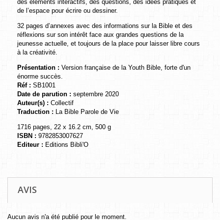
des éléments interactifs, des questions, des idées pratiques et
de l’espace pour écrire ou dessiner.
32 pages d’annexes avec des informations sur la Bible et des
réflexions sur son intérêt face aux grandes questions de la
jeunesse actuelle, et toujours de la place pour laisser libre cours
à la créativité.
Présentation :
Version française de la Youth Bible, forte d'un
énorme succès.
Réf :
SB1001
Date de parution :
septembre 2020
Auteur(s) :
Collectif
Traduction :
La Bible Parole de Vie
1716 pages, 22 x 16.2 cm, 500 g
ISBN :
9782853007627
Editeur :
Editions Bibli'O
AVIS
Aucun avis n'a été publié pour le moment.