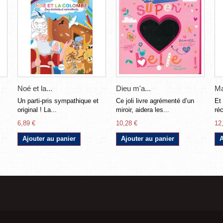
Noé et la...
Dieu m'a...
Ma
Un parti-pris sympathique et
Ce joli livre agrémenté d’un
Et
original ! La...
miroir, aidera les...
réc
6,89 €
10,28 €
12
Ajouter au panier
Ajouter au panier
A