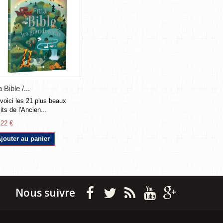
 Bible /...
 voici les 21 plus beaux
its de l'Ancien...
,22 €
jouter au panier
Nous suivre