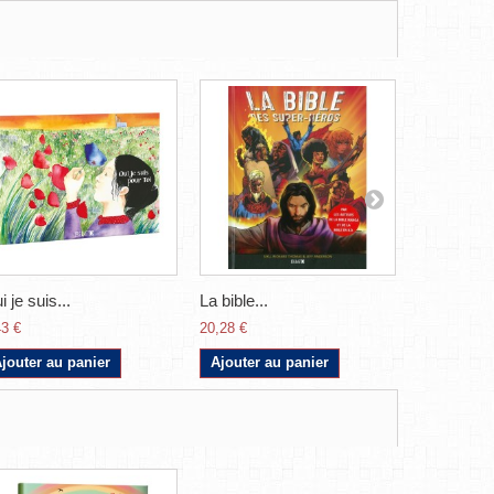
i je suis...
La bible...
L'histoire..
43 €
20,28 €
8,30 €
jouter au panier
Ajouter au panier
Ajouter a