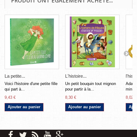
PRODUIT ONT ÉGALEMENT ACHETÉ...
La petite...
L'histoire...
l'histo
Voici l'histoire d'une petite fille
Un petit bouquin tout mignon
Adapte
qui part à...
pour partir à la...
mini-li
9,43 €
8,30 €
8,02 €
Ajouter au panier
Ajouter au panier
Ajou