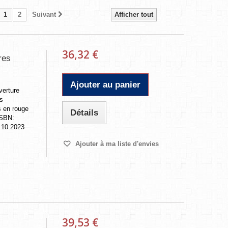
1
2
Suivant
Afficher tout
36,32 €
res
Ajouter au panier
verture
es
s en rouge
Détails
ISBN:
.10.2023
Ajouter à ma liste d'envies
39,53 €