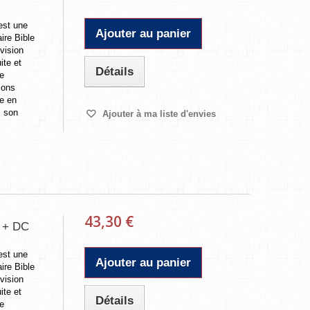
est une
Ajouter au panier
ire Bible
évision
ite et
Détails
de
zons
le en
, son
Ajouter à ma liste d'envies
43,30 €
) + DC
est une
Ajouter au panier
ire Bible
évision
ite et
Détails
de