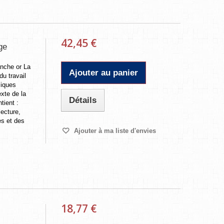
42,45 €
ge
nche or La
Ajouter au panier
du travail
liques
exte de la
Détails
tient :
lecture,
es et des
Ajouter à ma liste d'envies
18,77 €