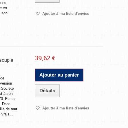
zons
le en
, son
Ajouter à ma liste d'envies
39,62 €
souple
Ajouter au panier
 de
 version
a Société
Détails
ut à son
70. Elle a
p. Dans
Ajouter à ma liste d'envies
illé de tout
vrais...