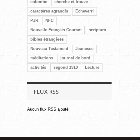
colombe
cherche et trouve
caractères agrandis
Echeverri
PJR
NFC
Nouvelle Français Courant
scriptura
bibles étrangères
Nouveau Testament
Jeunesse
méditations
journal de bord
activités
segond 1910
Lecture
FLUX RSS
Aucun flux RSS ajouté