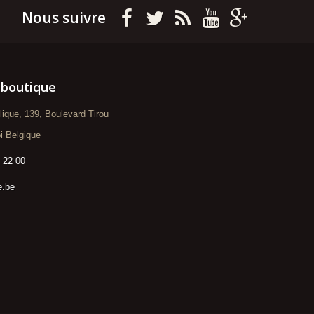
Nous suivre
 boutique
blique, 139, Boulevard Tirou
i Belgique
 22 00
e.be