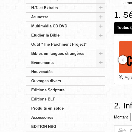
Le mon
N.T. et Extraits
1. S
Jeunesse
Multimédia CD DVD
Toutes (
Etudier la Bible
Outil "The Parchment Project"
Bibles en langues étrangères
‹
Evénements
Nouveautés
Agra
Ouvrages divers
Editions Scriptura
Editions BLF
2. In
Produits en solde
Montant
Accessoires
EDITION NBG